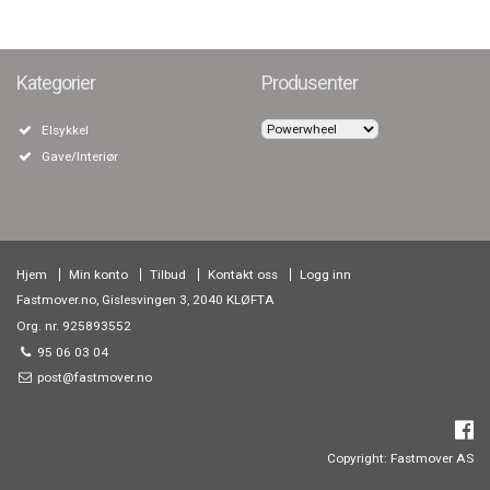
Kategorier
Produsenter
Elsykkel
Gave/Interiør
Hjem
Min konto
Tilbud
Kontakt oss
Logg inn
Fastmover.no, Gislesvingen 3, 2040 KLØFTA
Org. nr. 925893552
95 06 03 04
post@fastmover.no
Copyright: Fastmover AS