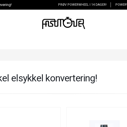
vering!
PRØV POWERWHEEL I 14 DAGER!
POWER
el elsykkel konvertering!