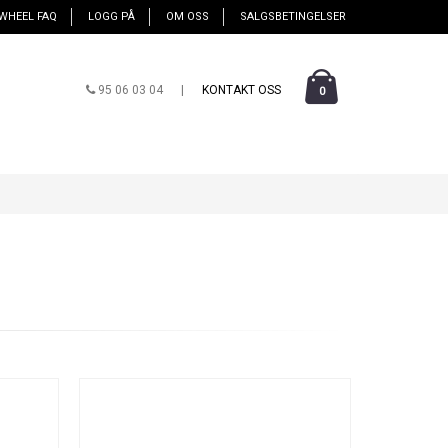
WHEEL FAQ
LOGG PÅ
OM OSS
SALGSBETINGELSER
95 06 03 04
|
KONTAKT OSS
0