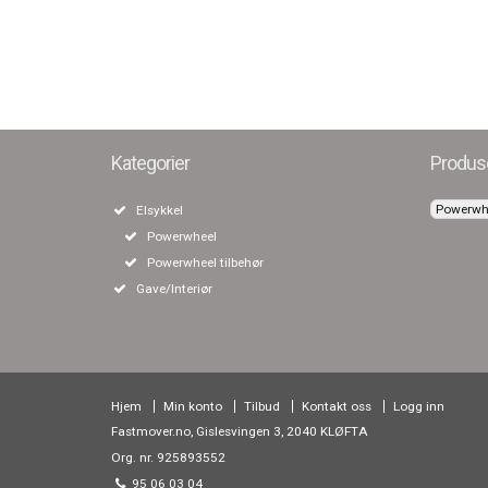
Kategorier
Produs
Elsykkel
Powerwheel
Powerwheel tilbehør
Gave/Interiør
Hjem
Min konto
Tilbud
Kontakt oss
Logg inn
Fastmover.no, Gislesvingen 3, 2040 KLØFTA
Org. nr. 925893552
95 06 03 04