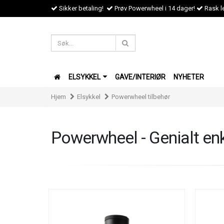
Sikker betaling!
Prøv Powerwheel i 14 dager!
Rask le
ELSYKKEL
GAVE/INTERIØR
NYHETER
Hjem
Elsykkel
Powerwheel tilbehør
Powerwheel - Genialt enk